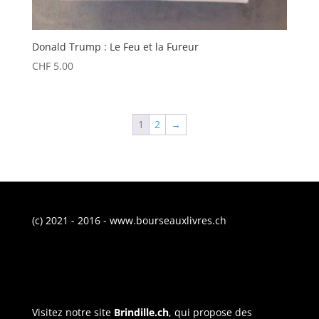
Donald Trump : Le Feu et la Fureur
CHF
5.00
1
2
→
(c) 2021 - 2016 - www.bourseauxlivres.ch
Visitez notre site
Brindille.ch
, qui propose des