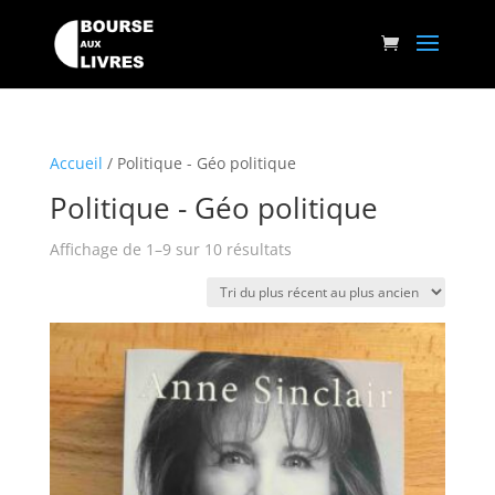
Accueil
/ Politique - Géo politique
Politique - Géo politique
Trié
Affichage de 1–9 sur 10 résultats
du
plus
récent
au
plus
ancien